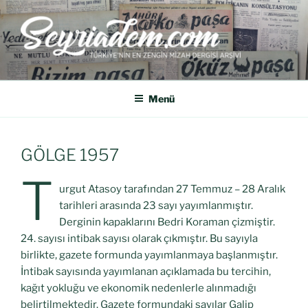
SEYRIADEM
Türkiye'nin En Zengin Mizah Dergisi Arşividir.
Menü
GÖLGE 1957
T
urgut Atasoy tarafından 27 Temmuz – 28 Aralık
tarihleri arasında 23 sayı yayımlanmıştır.
Derginin kapaklarını Bedri Koraman çizmiştir.
24. sayısı intibak sayısı olarak çıkmıştır. Bu sayıyla
birlikte, gazete formunda yayımlanmaya başlanmıştır.
İntibak sayısında yayımlanan açıklamada bu tercihin,
kağıt yokluğu ve ekonomik nedenlerle alınmadığı
belirtilmektedir. Gazete formundaki sayılar Galip