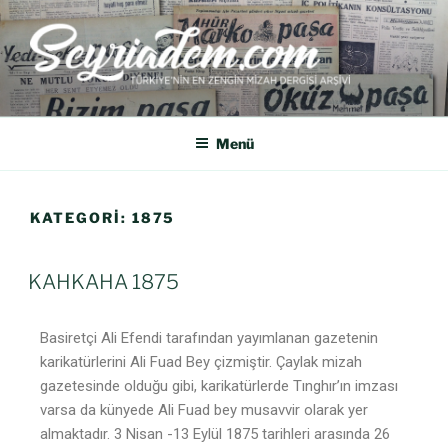
SEYRIADEM
Türkiye'nin En Zengin Mizah Dergisi Arşividir.
Menü
KATEGORI:
1875
KAHKAHA 1875
Basiretçi Ali Efendi tarafından yayımlanan gazetenin
karikatürlerini Ali Fuad Bey çizmiştir. Çaylak mizah
gazetesinde olduğu gibi, karikatürlerde Tınghır’ın imzası
varsa da künyede Ali Fuad bey musavvir olarak yer
almaktadır. 3 Nisan -13 Eylül 1875 tarihleri arasında 26