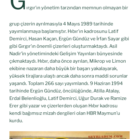
G
ırgır’ın yönetim tarzından memnun olmayan bir
grup çizerin ayrılmasıyla 4 Mayıs 1989 tarihinde
yayımlanmaya başlamıştır. Hıbır’ın kadrosunu Latif
Demirci, Hasan Kaçan, Ergün Gündüz ve İrfan Sayar gibi
gibi Gırgır’ın önemli çizerleri oluşturmaktaydı. Asil
Nadir’in yönetimindeki Gelişim Yayınları bünyesinde
çıkmaktaydı. Hıbır, daha önce ayrılan, Mikrop ve Limon
ekibine nazaran daha büyük bir başarı yakalayarak,
yüksek tirajlara ulaştı ancak daha sonra maddi sorunlar
yaşandı. Toplam 266 sayı yayımlandı. 9 Haziran 1994
tarihinde Ergün Gündüz, öncülüğünde, Atilla Atalay,
Erdal Belenlioğlu, Latif Demirci, Uğur Durak ve Ramize
Erer gibi yazar ve çizerlerden oluşan Hıbır kadrosu
kendi bağımsız mizah dergileri olan HBR Maymun’u
kurdu.