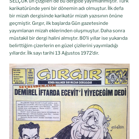
SELÇUK’un çizgileri de bu dergide yayımlanmıştır. Türk
karikatüründe yeni bir dönemin adı olmuştur. İlk defa
bir mizah dergisinde karikatür mizah yazısının önüne
geçmiştir. Gırgır, ilk başlarda Gün gazetesinde
yayımlanan mizah eklerinden oluşmuştur. Daha sonra
müstakil bir dergi halini almıştır. 80’li yıllar ise yukarıda
belirttiğim çizerlerin en güzel çizilerini yayımladığı
yıllardır. İlk sayı tarihi 13 Ağustos 1972’dir.