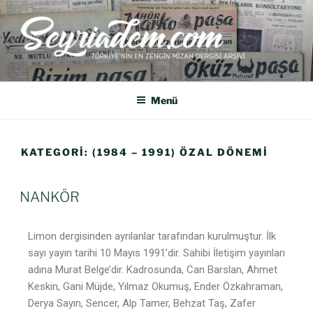
SEYRIADEM
Türkiye'nin En Zengin Mizah Dergisi Arşividir.
Menü
KATEGORI:
(1984 – 1991) ÖZAL DÖNEMI
NANKÖR
Limon dergisinden ayrılanlar tarafından kurulmuştur. İlk
sayı yayın tarihi 10 Mayıs 1991’dir. Sahibi İletişim yayınları
adına Murat Belge’dir. Kadrosunda, Can Barslan, Ahmet
Keskin, Gani Müjde, Yılmaz Okumuş, Ender Özkahraman,
Derya Sayın, Sencer, Alp Tamer, Behzat Taş, Zafer