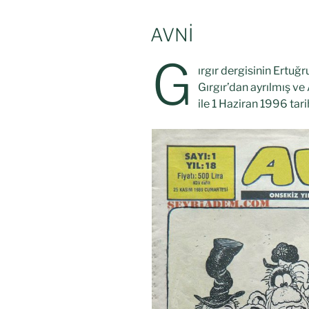
AVNİ
G
ırgır dergisinin Ertuğ
Gırgır’dan ayrılmış v
ile 1 Haziran 1996 tari