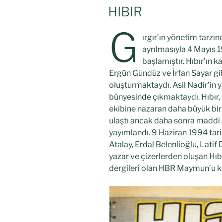
HIBIR
G
ırgır’ın yönetim tarz
ayrılmasıyla 4 Mayıs
başlamıştır. Hıbır’ın 
Ergün Gündüz ve İrfan Sayar gibi
oluşturmaktaydı. Asil Nadir’in 
bünyesinde çıkmaktaydı. Hıbır,
ekibine nazaran daha büyük bir 
ulaştı ancak daha sonra maddi 
yayımlandı. 9 Haziran 1994 tar
Atalay, Erdal Belenlioğlu, Lati
yazar ve çizerlerden oluşan Hı
dergileri olan HBR Maymun’u k