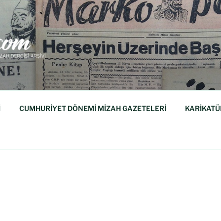
M
isi Arşividir.
İ
CUMHURİYET DÖNEMİ MİZAH GAZETELERİ
KARİKATÜ