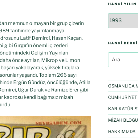
HANGI YILIN
ından memnun olmayan bir grup çizerin
 1989 tarihinde yayımlanmaya
kadrosunu Latif Demirci, Hasan Kaçan,
HANGI DERG
 gibi Gırgır’ın önemli çizerleri
yönetimindeki Gelişim Yayınları
 daha önce ayrılan, Mikrop ve Limon
başarı yakalayarak, yüksek tirajlara
sorunlar yaşandı. Toplam 266 sayı
ihinde Ergün Gündüz, öncülüğünde, Atilla
OSMANLICA M
f Demirci, Uğur Durak ve Ramize Erer gibi
bır kadrosu kendi bağımsız mizah
CUMHURİYET 
urdu.
KARİKATÜRİS
MİZAH BLOĞU
HAKKIMIZDA