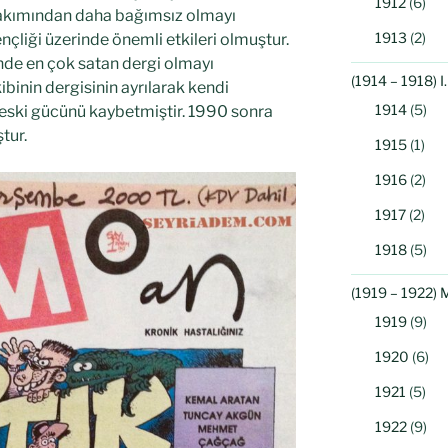
1912
(6)
 bakımından daha bağımsız olmayı
1913
(2)
ençliği üzerinde önemli etkileri olmuştur.
çinde en çok satan dergi olmayı
(1914 – 1918) 
ibinin dergisinin ayrılarak kendi
1914
(5)
 eski gücünü kaybetmiştir. 1990 sonra
tur.
1915
(1)
1916
(2)
1917
(2)
1918
(5)
(1919 – 1922) 
1919
(9)
1920
(6)
1921
(5)
1922
(9)