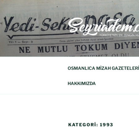
SEYRIADE
Türkiye'nin En Zengin Mizah Derg
OSMANLICA MİZAH GAZETELER
HAKKIMIZDA
KATEGORI:
1993