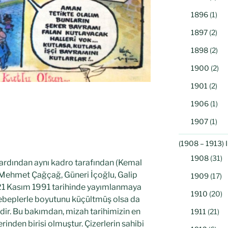
1896
(1)
1897
(2)
1898
(2)
1900
(2)
1901
(2)
1906
(1)
1907
(1)
(1908 – 1913) 
1908
(31)
ardından aynı kadro tarafından (Kemal
Mehmet Çağçağ, Güneri İçoğlu, Galip
1909
(17)
) 21 Kasım 1991 tarihinde yayımlanmaya
1910
(20)
sebeplerle boyutunu küçültmüş olsa da
r. Bu bakımdan, mizah tarihimizin en
1911
(21)
nden birisi olmuştur. Çizerlerin sahibi