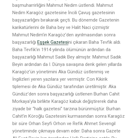
başmuharrirliğini Mahmut Nedim üstlendi. Mahmut
Nedim Karagöz gazetesine İncili Çavuş gazetesinin
başyazarlığını bırakarak geçti. Bu dönemde Gazetenin
karikatürlerini de Baha bey ve Halit Naci çizmiştir
Mahmut Nedim’in Karagöz’den ayrılmasından sonra
başyazarlığı
Eşşek Gazetesi
ni çıkaran Baha Tevfik aldı.
Baha Tevfik’in 1914 yılında ölümünün ardından da
başyazarlığı Mahmut Sadık Bey almıştır. Mahmut Sadık
Beyin ardından da I. Dünya savaşına denk gelen yıllarda
Karagöz’ün yönetimini Aka Gündüz üstlenmiş ve
İngilizleri yeren yazılara yer vermiştir. Con Kikirik
tiplemesi de Aka Gündüz tarafından üretilmiştir. Aka
Gündüz’den sonra başyazarlığı üstlenen Burhan Cahit
Morkaya’yla birlikte Karagöz kabuk değiştirerek daha
ziyade bir “halk gazetesi” tarzına bürünmüştür. Burhan
Cahit’in Köroğlu Gazetesini kurmasından sonra Karagöz
bir süre Orhan Seyfi Orhon ve Refik Ahmet Sevengil
yönetiminde çıkmaya devam eder. Daha sonra Gazete