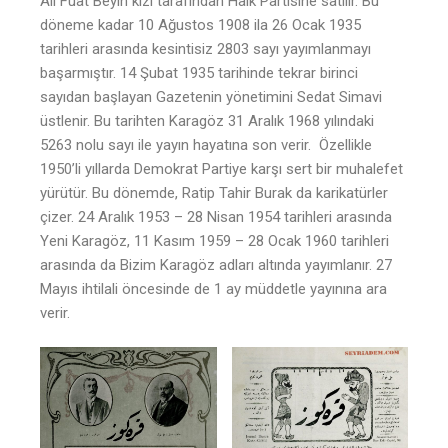
Ali Fuat Beyin kızı tarafından Halk Partisine satılır. Bu
döneme kadar 10 Ağustos 1908 ila 26 Ocak 1935
tarihleri arasında kesintisiz 2803 sayı yayımlanmayı
başarmıştır. 14 Şubat 1935 tarihinde tekrar birinci
sayıdan başlayan Gazetenin yönetimini Sedat Simavi
üstlenir. Bu tarihten Karagöz 31 Aralık 1968 yılındaki
5263 nolu sayı ile yayın hayatına son verir. Özellikle
1950’li yıllarda Demokrat Partiye karşı sert bir muhalefet
yürütür. Bu dönemde, Ratip Tahir Burak da karikatürler
çizer. 24 Aralık 1953 – 28 Nisan 1954 tarihleri arasında
Yeni Karagöz, 11 Kasım 1959 – 28 Ocak 1960 tarihleri
arasında da Bizim Karagöz adları altında yayımlanır. 27
Mayıs ihtilali öncesinde de 1 ay müddetle yayınına ara
verir.