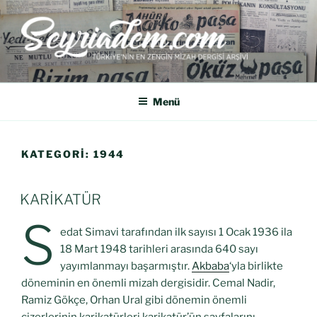
SEYRIADEM
Türkiye'nin En Zengin Mizah Dergisi Arşividir.
Menü
KATEGORI:
1944
KARİKATÜR
S
edat Simavi tarafından ilk sayısı 1 Ocak 1936 ila
18 Mart 1948 tarihleri arasında 640 sayı
yayımlanmayı başarmıştır.
Akbaba
‘yla birlikte
döneminin en önemli mizah dergisidir. Cemal Nadir,
Ramiz Gökçe, Orhan Ural gibi dönemin önemli
çizerlerinin karikatürleri karikatür’ün sayfalarını