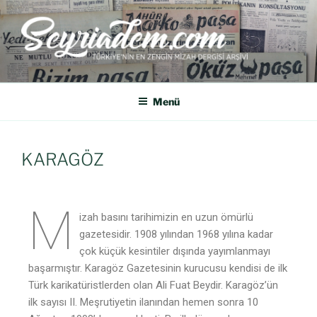
SEYRIADEM
Türkiye'nin En Zengin Mizah Dergisi Arşividir.
Menü
KARAGÖZ
M
izah basını tarihimizin en uzun ömürlü
gazetesidir. 1908 yılından 1968 yılına kadar
çok küçük kesintiler dışında yayımlanmayı
başarmıştır. Karagöz Gazetesinin kurucusu kendisi de ilk
Türk karikatüristlerden olan Ali Fuat Beydir. Karagöz’ün
ilk sayısı II. Meşrutiyetin ilanından hemen sonra 10