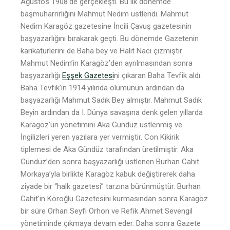
Ağustos 1908’de gerçekleşti. Bu ilk dönemde
başmuharrirliğini Mahmut Nedim üstlendi. Mahmut
Nedim Karagöz gazetesine İncili Çavuş gazetesinin
başyazarlığını bırakarak geçti. Bu dönemde Gazetenin
karikatürlerini de Baha bey ve Halit Naci çizmiştir
Mahmut Nedim’in Karagöz’den ayrılmasından sonra
başyazarlığı
Eşşek Gazetesi
ni çıkaran Baha Tevfik aldı.
Baha Tevfik’in 1914 yılında ölümünün ardından da
başyazarlığı Mahmut Sadık Bey almıştır. Mahmut Sadık
Beyin ardından da I. Dünya savaşına denk gelen yıllarda
Karagöz’ün yönetimini Aka Gündüz üstlenmiş ve
İngilizleri yeren yazılara yer vermiştir. Con Kikirik
tiplemesi de Aka Gündüz tarafından üretilmiştir. Aka
Gündüz’den sonra başyazarlığı üstlenen Burhan Cahit
Morkaya’yla birlikte Karagöz kabuk değiştirerek daha
ziyade bir “halk gazetesi” tarzına bürünmüştür. Burhan
Cahit’in Köroğlu Gazetesini kurmasından sonra Karagöz
bir süre Orhan Seyfi Orhon ve Refik Ahmet Sevengil
yönetiminde çıkmaya devam eder. Daha sonra Gazete