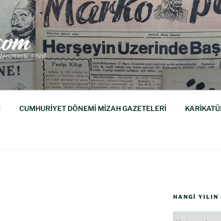
M
isi Arşividir.
İ
CUMHURİYET DÖNEMİ MİZAH GAZETELERİ
KARİKATÜ
HANGI YILIN