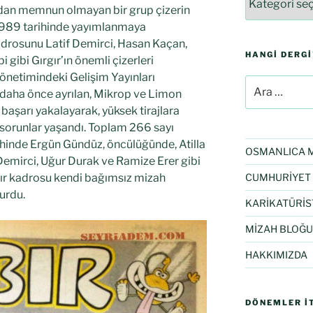
ından memnun olmayan bir grup çizerin
 1989 tarihinde yayımlanmaya
kadrosunu Latif Demirci, Hasan Kaçan,
HANGI DERG
 gibi Gırgır’ın önemli çizerleri
yönetimindeki Gelişim Yayınları
 daha önce ayrılan, Mikrop ve Limon
başarı yakalayarak, yüksek tirajlara
sorunlar yaşandı. Toplam 266 sayı
ihinde Ergün Gündüz, öncülüğünde, Atilla
OSMANLICA M
f Demirci, Uğur Durak ve Ramize Erer gibi
bır kadrosu kendi bağımsız mizah
CUMHURİYET 
urdu.
KARİKATÜRİS
MİZAH BLOĞU
HAKKIMIZDA
DÖNEMLER İT