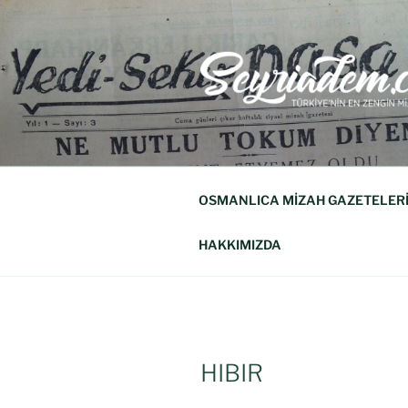
SEYRIADE
Türkiye'nin En Zengin Mizah Derg
OSMANLICA MİZAH GAZETELER
HAKKIMIZDA
HIBIR