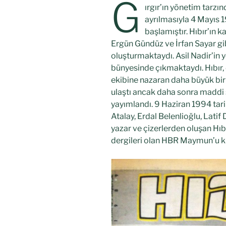
G
ırgır’ın yönetim tarz
ayrılmasıyla 4 Mayıs
başlamıştır. Hıbır’ın 
Ergün Gündüz ve İrfan Sayar gibi
oluşturmaktaydı. Asil Nadir’in 
bünyesinde çıkmaktaydı. Hıbır,
ekibine nazaran daha büyük bir 
ulaştı ancak daha sonra maddi 
yayımlandı. 9 Haziran 1994 tar
Atalay, Erdal Belenlioğlu, Lati
yazar ve çizerlerden oluşan Hı
dergileri olan HBR Maymun’u k