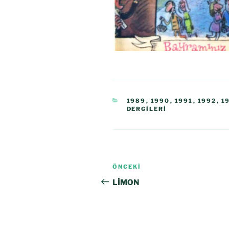
1989
,
1990
,
1991
,
1992
,
1
DERGILERI
ÖNCEKI
LİMON