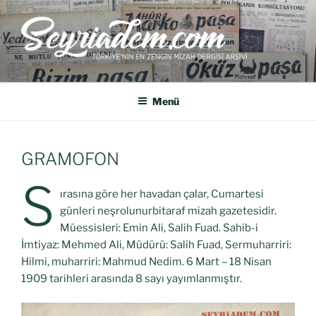
SEYRIADEM
Türkiye'nin En Zengin Mizah Dergisi Arşividir.
Menü
GRAMOFON
S
ırasına göre her havadan çalar, Cumartesi
günleri neşrolunurbitaraf mizah gazetesidir.
Müessisleri: Emin Ali, Salih Fuad. Sahib-i
İmtiyaz: Mehmed Ali, Müdürü: Salih Fuad, Sermuharriri:
Hilmi, muharriri: Mahmud Nedim. 6 Mart – 18 Nisan
1909 tarihleri arasında 8 sayı yayımlanmıştır.