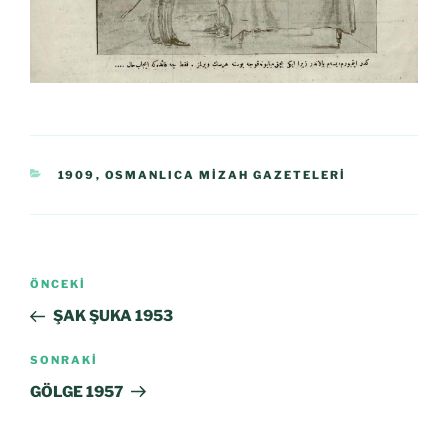
1909
,
OSMANLICA MIZAH GAZETELERI
ÖNCEKI
ŞAK ŞUKA 1953
SONRAKI
GÖLGE 1957