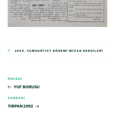
1955
,
CUMHURIYET DÖNEMI MIZAH DERGILERI
ÖNCEKI
YUF BORUSU
SONRAKI
TIRPAN 1992