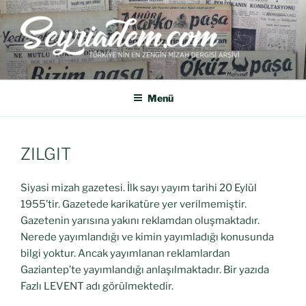
SEYRIADEM
Türkiye'nin En Zengin Mizah Dergisi Arşividir.
Menü
ZILGIT
Siyasi mizah gazetesi. İlk sayı yayım tarihi 20 Eylül
1955’tir. Gazetede karikatüre yer verilmemiştir.
Gazetenin yarısına yakını reklamdan oluşmaktadır.
Nerede yayımlandığı ve kimin yayımladığı konusunda
bilgi yoktur. Ancak yayımlanan reklamlardan
Gaziantep’te yayımlandığı anlaşılmaktadır. Bir yazıda
Fazlı LEVENT adı görülmektedir.