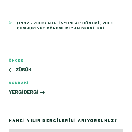
(1992 - 2002) KOALISYONLAR DÖNEMI
,
2001
,
CUMHURIYET DÖNEMI MIZAH DERGILERI
ÖNCEKI
ZÜBÜK
SONRAKI
YERGİ DERGİ
HANGI YILIN DERGILERINI ARIYORSUNUZ?