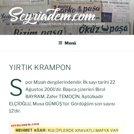
SEYRIADEM
Türkiye'nin En Zengin Mizah Dergisi Arşividir.
Menü
YIRTIK KRAMPON
S
por Mizah dergilerindendir. İlk sayı tarihi 22
Ağustos 2001’dir. Başıca çizerleri Birol
BAYRAM, Zafer TEMOÇİN, Aptülkadir
ELÇİOĞLU, Musa GÜMÜŞ’tür. Gördüğüm son sayısı
12’dir.