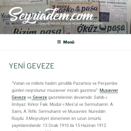
SEYRIADEM
Türkiye'nin En Zengin Mizah Dergisi Arşividir.
Menü
YENİ GEVEZE
“Vatan ve millete hadim şimdilik Pazartesi ve Perşembe
günleri neşrolunur musavver mizah gazetesi”.
Musavver
Geveze
ve
Geveze
gazetelerinin devamıdır. Sahib-i
İmtiyaz: Kirkor Faik. Müdür-i Mes’ul ve Sermuharriri: A.
Sami, A. Rıfkı. Sermuharrir ve Musavvini: Nureddin
Rüşdü. II.Meşrutiyet döneminin en uzun ömürlü
yayınlarındandır. 13 Ocak 1910 ila 15 Haziran 1912