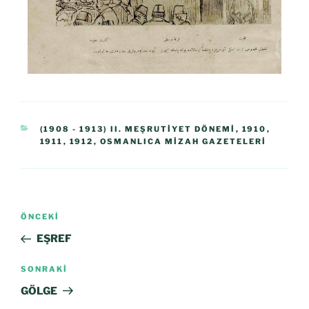
(1908 - 1913) II. MEŞRUTIYET DÖNEMI
,
1910
,
1911
,
1912
,
OSMANLICA MIZAH GAZETELERI
ÖNCEKI
EŞREF
SONRAKI
GÖLGE