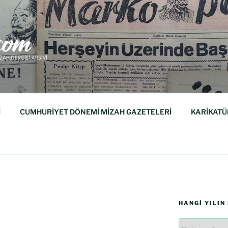
M
isi Arşividir.
İ
CUMHURİYET DÖNEMİ MİZAH GAZETELERİ
KARİKATÜ
HANGI YILIN