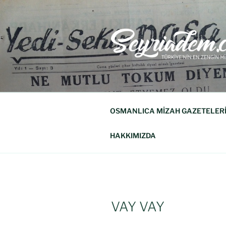
SEYRIADE
Türkiye'nin En Zengin Mizah Derg
OSMANLICA MİZAH GAZETELER
HAKKIMIZDA
VAY VAY