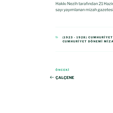
Hakkı Nezih tarafından 21 Hazi
sayı yayımlanan mizah gazetesi
(1923 - 1928) CUMHURIYE
CUMHURIYET DÖNEMI MIZA
ÖNCEKI
ÇALÇENE