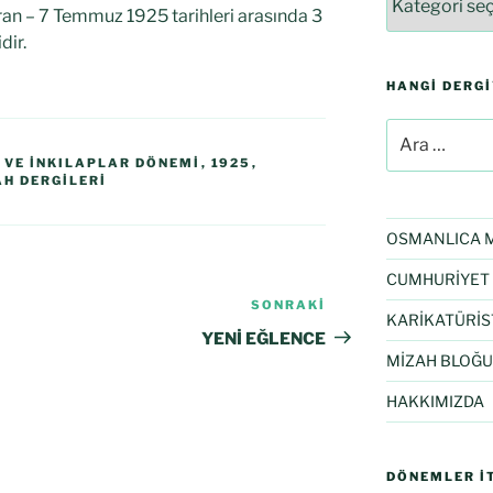
ran – 7 Temmuz 1925 tarihleri arasında 3
dir.
HANGI DERG
T VE İNKILAPLAR DÖNEMI
,
1925
,
H DERGILERI
OSMANLICA M
CUMHURİYET 
SONRAKI
KARİKATÜRİS
YENİ EĞLENCE
MİZAH BLOĞU
HAKKIMIZDA
DÖNEMLER İT