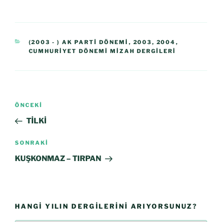
(2003 - ) AK PARTI DÖNEMI
,
2003
,
2004
,
CUMHURIYET DÖNEMI MIZAH DERGILERI
ÖNCEKI
TİLKİ
SONRAKI
KUŞKONMAZ – TIRPAN
HANGI YILIN DERGILERINI ARIYORSUNUZ?