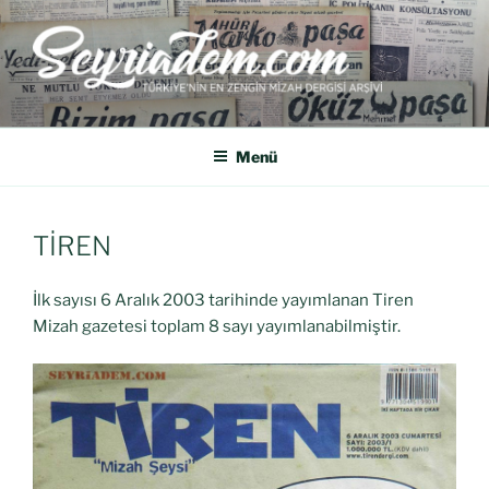
SEYRIADEM
Türkiye'nin En Zengin Mizah Dergisi Arşividir.
Menü
TİREN
İlk sayısı 6 Aralık 2003 tarihinde yayımlanan Tiren
Mizah gazetesi toplam 8 sayı yayımlanabilmiştir.