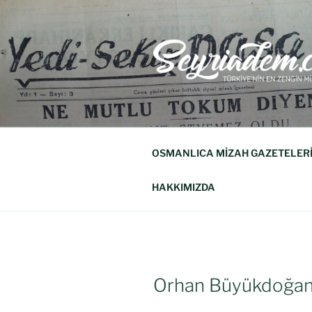
SEYRIADE
Türkiye'nin En Zengin Mizah Derg
OSMANLICA MİZAH GAZETELER
HAKKIMIZDA
Orhan Büyükdoğa