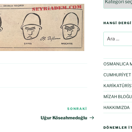
HANGI DERG
OSMANLICA M
CUMHURİYET 
KARİKATÜRİS
MİZAH BLOĞU
HAKKIMIZDA
SONRAKI
Uğur Köseahmedoğlu
DÖNEMLER İT