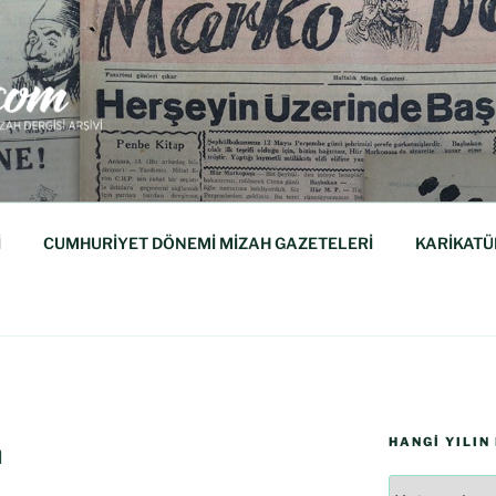
M
isi Arşividir.
İ
CUMHURİYET DÖNEMİ MİZAH GAZETELERİ
KARİKATÜ
HANGI YILIN
n